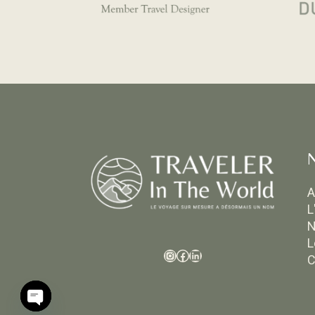
A
L
N
L
C