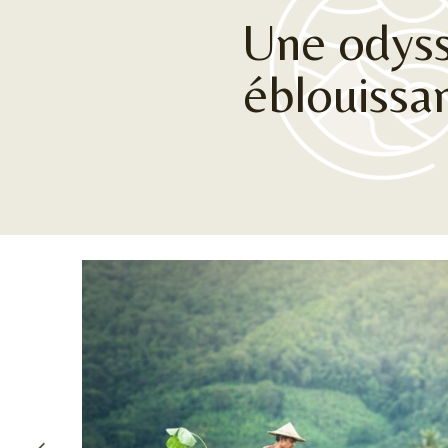
Une odys
éblouissa