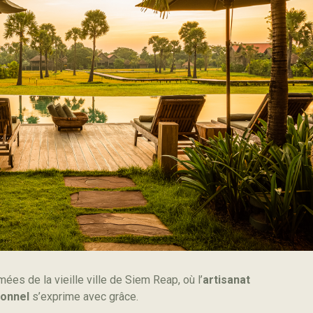
ées de la vieille ville de Siem Reap, où l’
artisanat
ionnel
s’exprime avec grâce.