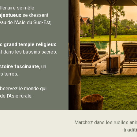
llénaire se mêle
ajestueux
se dressent
au de l’Asie du Sud-Est,
s grand temple religieux
nt dans les bassins sacrés.
stoire fascinante
, un
s terres.
bservez le monde qui
de l’Asie rurale.
Marchez dans les ruelles anim
tradit