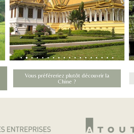
s
Vous préféreriez plutôt découvrir la
Chine ?