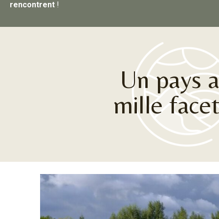
rencontrent
!
Un pays 
mille face