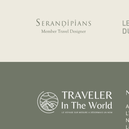
A
L
N
L