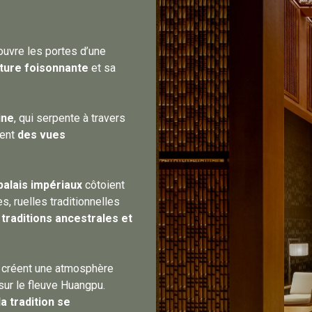
ouvre les portes d’une
ture foisonnante
et sa
ine
, qui serpente à travers
rent
des vues
palais impériaux
côtoient
, ruelles traditionnelles
e
traditions ancestrales et
 créent une atmosphère
sur le fleuve Huangpu.
la tradition se